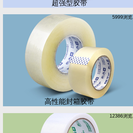
超强型胶带
5999浏
高性能封箱胶带
12386浏