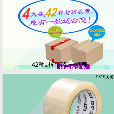
42种封箱胶带一览表
9319浏