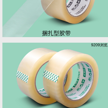
捆扎型胶带
9209浏