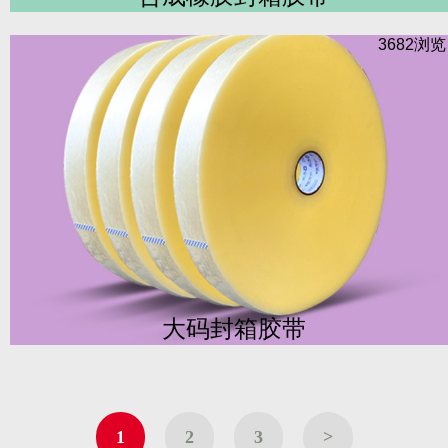
3682浏
大码封箱胶带
1
2
3
>